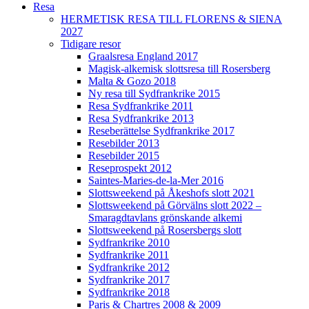
Resa
HERMETISK RESA TILL FLORENS & SIENA
2027
Tidigare resor
Graalsresa England 2017
Magisk-alkemisk slottsresa till Rosersberg
Malta & Gozo 2018
Ny resa till Sydfrankrike 2015
Resa Sydfrankrike 2011
Resa Sydfrankrike 2013
Reseberättelse Sydfrankrike 2017
Resebilder 2013
Resebilder 2015
Reseprospekt 2012
Saintes-Maries-de-la-Mer 2016
Slottsweekend på Åkeshofs slott 2021
Slottsweekend på Görvälns slott 2022 –
Smaragdtavlans grönskande alkemi
Slottsweekend på Rosersbergs slott
Sydfrankrike 2010
Sydfrankrike 2011
Sydfrankrike 2012
Sydfrankrike 2017
Sydfrankrike 2018
Paris & Chartres 2008 & 2009