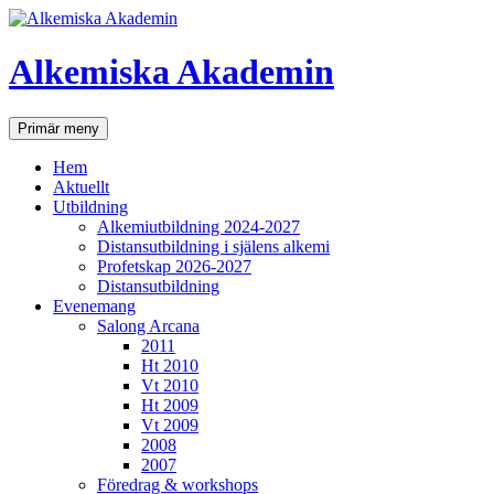
Hoppa
till
innehåll
Alkemiska Akademin
Sök
Primär meny
Hem
Aktuellt
Utbildning
Alkemiutbildning 2024-2027
Distansutbildning i själens alkemi
Profetskap 2026-2027
Distansutbildning
Evenemang
Salong Arcana
2011
Ht 2010
Vt 2010
Ht 2009
Vt 2009
2008
2007
Föredrag & workshops