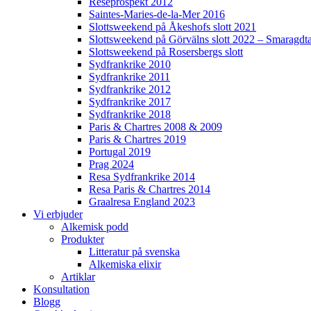
Reseprospekt 2012
Saintes-Maries-de-la-Mer 2016
Slottsweekend på Åkeshofs slott 2021
Slottsweekend på Görvälns slott 2022 – Smaragdt
Slottsweekend på Rosersbergs slott
Sydfrankrike 2010
Sydfrankrike 2011
Sydfrankrike 2012
Sydfrankrike 2017
Sydfrankrike 2018
Paris & Chartres 2008 & 2009
Paris & Chartres 2019
Portugal 2019
Prag 2024
Resa Sydfrankrike 2014
Resa Paris & Chartres 2014
Graalresa England 2023
Vi erbjuder
Alkemisk podd
Produkter
Litteratur på svenska
Alkemiska elixir
Artiklar
Konsultation
Blogg