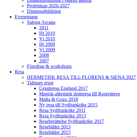
Distansutbildning i själens alkemi
Profetskap 2026-2027
Distansutbildning
Evenemang
Salong Arcana
2011
Ht 2010
Vt 2010
Ht 2009
Vt 2009
2008
2007
Föredrag & workshops
Resa
HERMETISK RESA TILL FLORENS & SIENA 2027
Tidigare resor
Graalsresa England 2017
Magisk-alkemisk slottsresa till Rosersberg
Malta & Gozo 2018
Ny resa till Sydfrankrike 2015
Resa Sydfrankrike 2011
Resa Sydfrankrike 2013
Reseberättelse Sydfrankrike 2017
Resebilder 2013
Resebilder 2015