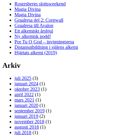
Rosersbergs slottsweekend
Magia Divina
Magia Divina
Graalresa del 2: Cornwall
Graalresa till Avalon
Ett alkemiskt årshjul
Ny alkemisk podd!
Por Tu O Gral – invigningsresa
Distansutbildning i själens alkemi
Hjärtats alkemi (2019)
Arkiv
juli 2025
(3)
januari 2024
(1)
oktober 2023
(1)
april 2022
(1)
mars 2021
(1)
januari 2020
(1)
september 2019
(1)
januari 2019
(2)
november 2018
(1)
augusti 2018
(1)
juli 2018
(1)