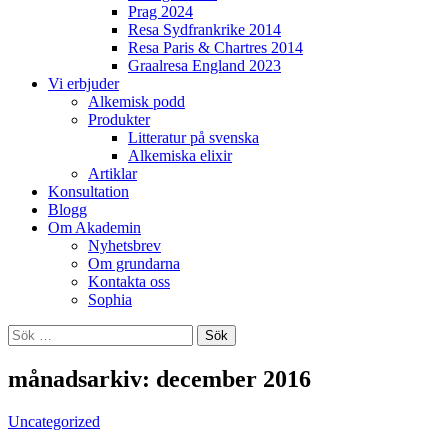
Prag 2024
Resa Sydfrankrike 2014
Resa Paris & Chartres 2014
Graalresa England 2023
Vi erbjuder
Alkemisk podd
Produkter
Litteratur på svenska
Alkemiska elixir
Artiklar
Konsultation
Blogg
Om Akademin
Nyhetsbrev
Om grundarna
Kontakta oss
Sophia
Sök
efter:
månadsarkiv: december 2016
Uncategorized