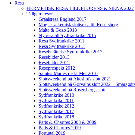
Resa
HERMETISK RESA TILL FLORENS & SIENA 2027
Tidigare resor
Graalsresa England 2017
Magisk-alkemisk slottsresa till Rosersberg
Malta & Gozo 2018
Ny resa till Sydfrankrike 2015
Resa Sydfrankrike 2011
Resa Sydfrankrike 2013
Reseberättelse Sydfrankrike 2017
Resebilder 2013
Resebilder 2015
Reseprospekt 2012
Saintes-Maries-de-la-Mer 2016
Slottsweekend på Åkeshofs slott 2021
Slottsweekend på Görvälns slott 2022 – Smaragdt
Slottsweekend på Rosersbergs slott
Sydfrankrike 2010
Sydfrankrike 2011
Sydfrankrike 2012
Sydfrankrike 2017
Sydfrankrike 2018
Paris & Chartres 2008 & 2009
Paris & Chartres 2019
Portugal 2019