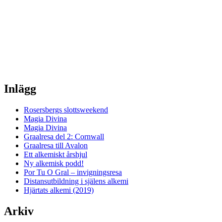
Inlägg
Rosersbergs slottsweekend
Magia Divina
Magia Divina
Graalresa del 2: Cornwall
Graalresa till Avalon
Ett alkemiskt årshjul
Ny alkemisk podd!
Por Tu O Gral – invigningsresa
Distansutbildning i själens alkemi
Hjärtats alkemi (2019)
Arkiv