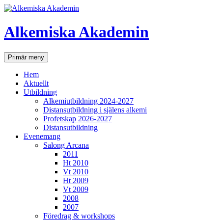
Hoppa
till
innehåll
Alkemiska Akademin
Sök
Primär meny
Hem
Aktuellt
Utbildning
Alkemiutbildning 2024-2027
Distansutbildning i själens alkemi
Profetskap 2026-2027
Distansutbildning
Evenemang
Salong Arcana
2011
Ht 2010
Vt 2010
Ht 2009
Vt 2009
2008
2007
Föredrag & workshops