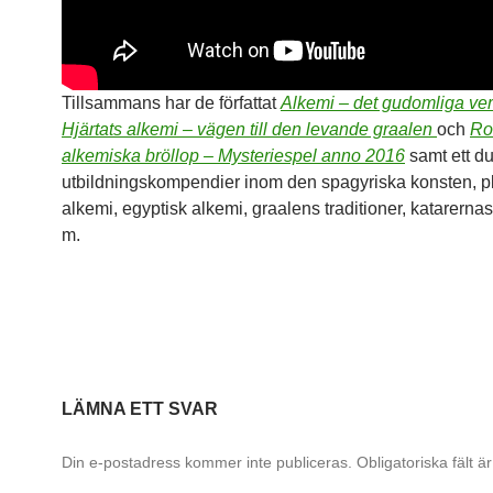
Tillsammans har de författat
Alkemi – det gudomliga ver
Hjärtats alkemi – vägen till den levande graalen
och
Ro
alkemiska bröllop – Mysteriespel anno 2016
samt ett du
utbildningskompendier inom den spagyriska konsten, p
alkemi, egyptisk alkemi, graalens traditioner, katarerna
m.
LÄMNA ETT SVAR
Din e-postadress kommer inte publiceras.
Obligatoriska fält 