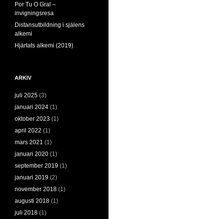
Por Tu O Gral –
invigningsresa
Distansutbildning i själens
alkemi
Hjärtats alkemi (2019)
ARKIV
juli 2025
(3)
januari 2024
(1)
oktober 2023
(1)
april 2022
(1)
mars 2021
(1)
januari 2020
(1)
september 2019
(1)
januari 2019
(2)
november 2018
(1)
augusti 2018
(1)
juli 2018
(1)