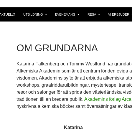
AKTUELLT
UTBILDNING
EVENEMANG
RESA
VI ERBJUDER
OM GRUNDARNA
Katarina Falkenberg och Tommy Westlund har grundat 
Alkemiska Akademin som är ett centrum för den eviga 
visdomen. Akademins syfte är att erbjuda alkemiska utb
workshops, graalriddarutbildningar, mysteriespel trans
resor och salonger för att sprida den västerländska vis
traditionen till en bredare publik.
Akademins förlag Arca
nyskrivna alkemiska böcker samt översättningar av klas
Katarina