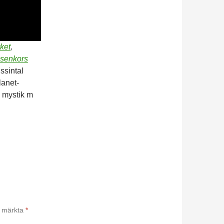
ket
,
senkors
ssintal
lanet­
s mystik m
är märkta
*