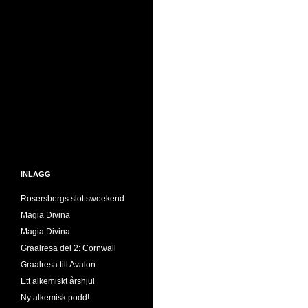
INLÄGG
Rosersbergs slottsweekend
Magia Divina
Magia Divina
Graalresa del 2: Cornwall
Graalresa till Avalon
Ett alkemiskt årshjul
Ny alkemisk podd!