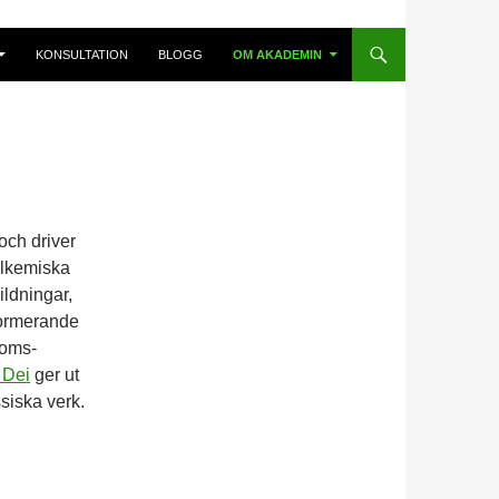
KONSULTATION
BLOGG
OM AKADEMIN
och driver
alkemiska
ildningar,
formerande
doms­
 Dei
ger ut
siska verk.