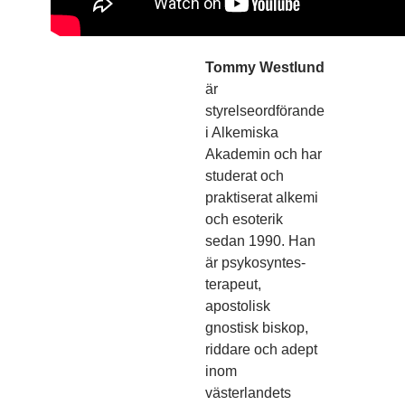
Tommy Westlund
är
styrelseordförande
i Alkemiska
Akademin och har
studerat och
praktiserat alkemi
och esoterik
sedan 1990. Han
är psykosyntes­
terapeut,
apostolisk
gnostisk biskop,
riddare och adept
inom
västerlandets