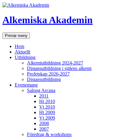
Hoppa
till
innehåll
Alkemiska Akademin
Sök
Primär meny
Hem
Aktuellt
Utbildning
Alkemiutbildning 2024-2027
Distansutbildning i själens alkemi
Profetskap 2026-2027
Distansutbildning
Evenemang
Salong Arcana
2011
Ht 2010
Vt 2010
Ht 2009
Vt 2009
2008
2007
Föredrag & workshops