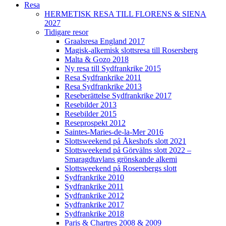
Resa
HERMETISK RESA TILL FLORENS & SIENA
2027
Tidigare resor
Graalsresa England 2017
Magisk-alkemisk slottsresa till Rosersberg
Malta & Gozo 2018
Ny resa till Sydfrankrike 2015
Resa Sydfrankrike 2011
Resa Sydfrankrike 2013
Reseberättelse Sydfrankrike 2017
Resebilder 2013
Resebilder 2015
Reseprospekt 2012
Saintes-Maries-de-la-Mer 2016
Slottsweekend på Åkeshofs slott 2021
Slottsweekend på Görvälns slott 2022 –
Smaragdtavlans grönskande alkemi
Slottsweekend på Rosersbergs slott
Sydfrankrike 2010
Sydfrankrike 2011
Sydfrankrike 2012
Sydfrankrike 2017
Sydfrankrike 2018
Paris & Chartres 2008 & 2009