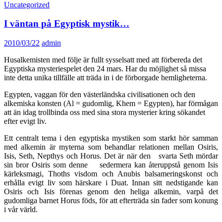
Uncategorized
I väntan på Egyptisk mystik…
2010/03/22
admin
Husalkemisten med följe är fullt sysselsatt med att förbereda det
Egyptiska mysteriespelet den 24 mars. Har du möjlighet så missa
inte detta unika tillfälle att träda in i de förborgade hemligheterna.
Egypten, vaggan för den västerländska civilisationen och den
alkemiska konsten (Al = gudomlig, Khem = Egypten), har förmågan
att än idag trollbinda oss med sina stora mysterier kring sökandet
efter evigt liv.
Ett centralt tema i den egyptiska mystiken som starkt hör samman
med alkemin är myterna som behandlar relationen mellan Osiris,
Isis, Seth, Nepthys och Horus. Det är när den svarta Seth mördar
sin bror Osiris som denne sedermera kan återuppstå genom Isis
kärleksmagi, Thoths visdom och Anubis balsameringskonst och
erhålla evigt liv som härskare i Duat. Innan sitt nedstigande kan
Osiris och Isis förenas genom den heliga alkemin, varpå det
gudomliga barnet Horus föds, för att efterträda sin fader som konung
i vår värld.