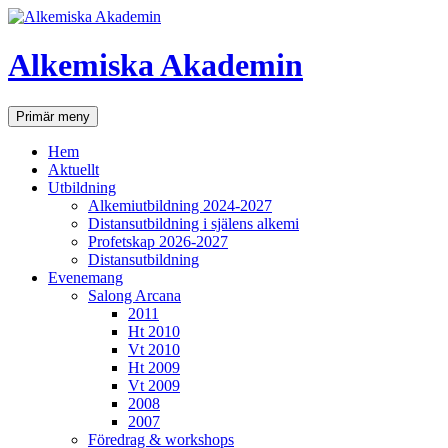
Hoppa
till
innehåll
Alkemiska Akademin
Sök
Primär meny
Hem
Aktuellt
Utbildning
Alkemiutbildning 2024-2027
Distansutbildning i själens alkemi
Profetskap 2026-2027
Distansutbildning
Evenemang
Salong Arcana
2011
Ht 2010
Vt 2010
Ht 2009
Vt 2009
2008
2007
Föredrag & workshops