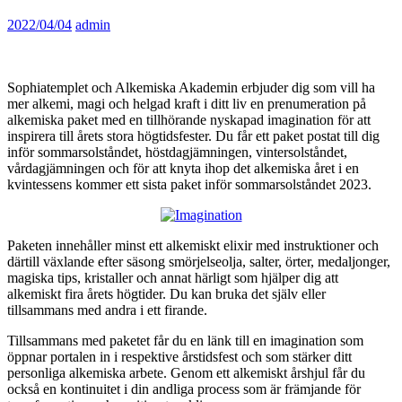
2022/04/04
admin
Sophiatemplet och Alkemiska Akademin erbjuder dig som vill ha
mer alkemi, magi och helgad kraft i ditt liv en prenumeration på
alkemiska paket med en tillhörande nyskapad imagination för att
inspirera till årets stora högtidsfester. Du får ett paket postat till dig
inför sommarsolståndet, höstdagjämningen, vintersolståndet,
vårdagjämningen och för att knyta ihop det alkemiska året i en
kvintessens kommer ett sista paket inför sommarsolståndet 2023.
Paketen innehåller minst ett alkemiskt elixir med instruktioner och
därtill växlande efter säsong smörjelseolja, salter, örter, medaljonger,
magiska tips, kristaller och annat härligt som hjälper dig att
alkemiskt fira årets högtider. Du kan bruka det själv eller
tillsammans med andra i ett firande.
Tillsammans med paketet får du en länk till en imagination som
öppnar portalen in i respektive årstidsfest och som stärker ditt
personliga alkemiska arbete. Genom ett alkemiskt årshjul får du
också en kontinuitet i din andliga process som är främjande för