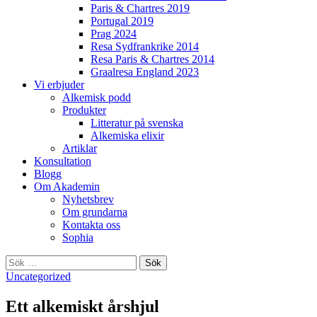
Paris & Chartres 2019
Portugal 2019
Prag 2024
Resa Sydfrankrike 2014
Resa Paris & Chartres 2014
Graalresa England 2023
Vi erbjuder
Alkemisk podd
Produkter
Litteratur på svenska
Alkemiska elixir
Artiklar
Konsultation
Blogg
Om Akademin
Nyhetsbrev
Om grundarna
Kontakta oss
Sophia
Sök
efter:
Uncategorized
Ett alkemiskt årshjul