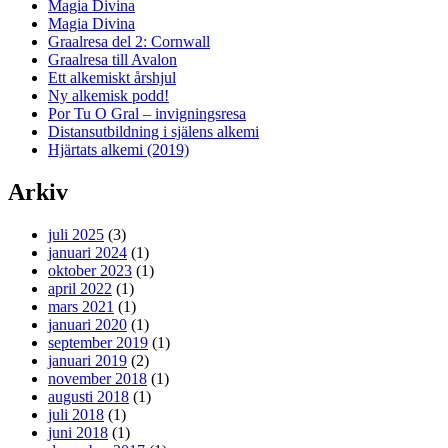
Magia Divina
Magia Divina
Graalresa del 2: Cornwall
Graalresa till Avalon
Ett alkemiskt årshjul
Ny alkemisk podd!
Por Tu O Gral – invigningsresa
Distansutbildning i själens alkemi
Hjärtats alkemi (2019)
Arkiv
juli 2025
(3)
januari 2024
(1)
oktober 2023
(1)
april 2022
(1)
mars 2021
(1)
januari 2020
(1)
september 2019
(1)
januari 2019
(2)
november 2018
(1)
augusti 2018
(1)
juli 2018
(1)
juni 2018
(1)