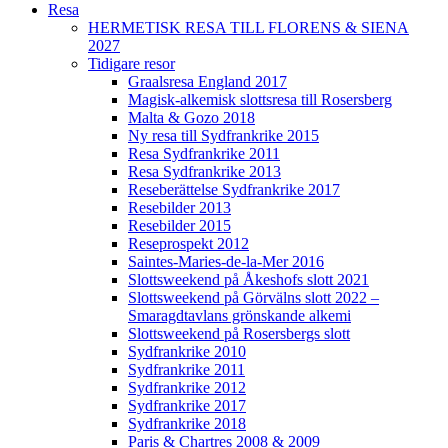
Resa
HERMETISK RESA TILL FLORENS & SIENA
2027
Tidigare resor
Graalsresa England 2017
Magisk-alkemisk slottsresa till Rosersberg
Malta & Gozo 2018
Ny resa till Sydfrankrike 2015
Resa Sydfrankrike 2011
Resa Sydfrankrike 2013
Reseberättelse Sydfrankrike 2017
Resebilder 2013
Resebilder 2015
Reseprospekt 2012
Saintes-Maries-de-la-Mer 2016
Slottsweekend på Åkeshofs slott 2021
Slottsweekend på Görvälns slott 2022 –
Smaragdtavlans grönskande alkemi
Slottsweekend på Rosersbergs slott
Sydfrankrike 2010
Sydfrankrike 2011
Sydfrankrike 2012
Sydfrankrike 2017
Sydfrankrike 2018
Paris & Chartres 2008 & 2009