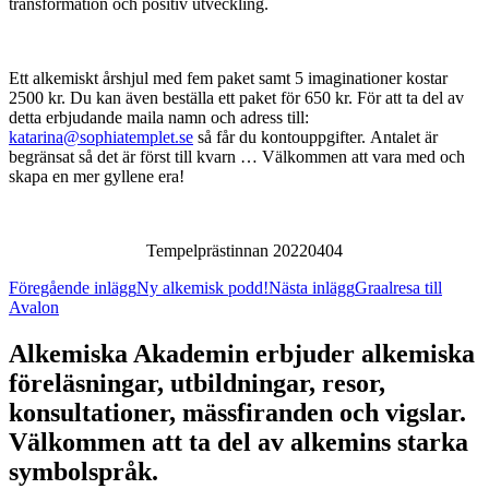
transformation och positiv utveckling.
Ett alkemiskt årshjul med fem paket samt 5 imaginationer kostar
2500 kr. Du kan även beställa ett paket för 650 kr. För att ta del av
detta erbjudande maila namn och adress till:
katarina@sophiatemplet.se
så får du kontouppgifter. Antalet är
begränsat så det är först till kvarn … Välkommen att vara med och
skapa en mer gyllene era!
Tempelprästinnan 20220404
Inläggsnavigering
Föregående inlägg
Ny alkemisk podd!
Nästa inlägg
Graalresa till
Avalon
Alkemiska Akademin erbjuder alkemiska
föreläsningar, utbildningar, resor,
konsultationer, mässfiranden och vigslar.
Välkommen att ta del av alkemins starka
symbolspråk.