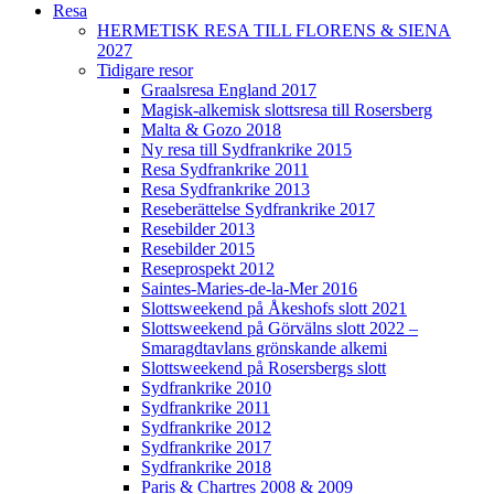
Resa
HERMETISK RESA TILL FLORENS & SIENA
2027
Tidigare resor
Graalsresa England 2017
Magisk-alkemisk slottsresa till Rosersberg
Malta & Gozo 2018
Ny resa till Sydfrankrike 2015
Resa Sydfrankrike 2011
Resa Sydfrankrike 2013
Reseberättelse Sydfrankrike 2017
Resebilder 2013
Resebilder 2015
Reseprospekt 2012
Saintes-Maries-de-la-Mer 2016
Slottsweekend på Åkeshofs slott 2021
Slottsweekend på Görvälns slott 2022 –
Smaragdtavlans grönskande alkemi
Slottsweekend på Rosersbergs slott
Sydfrankrike 2010
Sydfrankrike 2011
Sydfrankrike 2012
Sydfrankrike 2017
Sydfrankrike 2018
Paris & Chartres 2008 & 2009