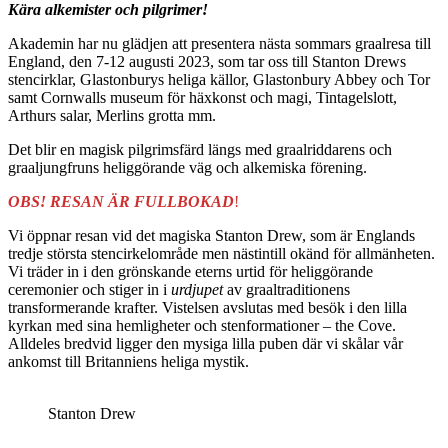
Kära alkemister och pilgrimer!
Akademin har nu glädjen att presentera nästa sommars graalresa till
England, den 7-12 augusti 2023, som tar oss till Stanton Drews
stencirklar, Glastonburys heliga källor, Glastonbury Abbey och Tor
samt Cornwalls museum för häxkonst och magi, Tintagelslott,
Arthurs salar, Merlins grotta mm.
Det blir en magisk pilgrimsfärd längs med graalriddarens och
graaljungfruns heliggörande väg och alkemiska förening.
OBS! RESAN ÄR FULLBOKAD
!
Vi öppnar resan vid det magiska Stanton Drew, som är Englands
tredje största stencirkelområde men nästintill okänd för allmänheten.
Vi träder in i den grönskande eterns urtid för heliggörande
ceremonier och stiger in i
urdjupet
av graaltraditionens
transformerande krafter. Vistelsen avslutas med besök i den lilla
kyrkan med sina hemligheter och stenformationer – the Cove.
Alldeles bredvid ligger den mysiga lilla puben där vi skålar vår
ankomst till Britanniens heliga mystik.
Stanton Drew