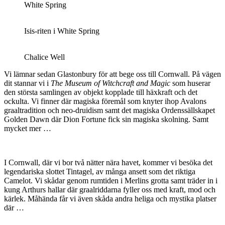
White Spring
Isis-riten i White Spring
Chalice Well
Vi lämnar sedan Glastonbury för att bege oss till Cornwall. På vägen
dit stannar vi i
The Museum of Witchcraft and Magic
som huserar
den största samlingen av objekt kopplade till häxkraft och det
ockulta. Vi finner där magiska föremål som knyter ihop Avalons
graaltradition och neo-druidism samt det magiska Ordenssällskapet
Golden Dawn där Dion Fortune fick sin magiska skolning. Samt
mycket mer …
I Cornwall, där vi bor två nätter nära havet, kommer vi besöka det
legendariska slottet Tintagel, av många ansett som det riktiga
Camelot. Vi skådar genom rumtiden i Merlins grotta samt träder in i
kung Arthurs hallar där graalriddarna fyller oss med kraft, mod och
kärlek. Måhända får vi även skåda andra heliga och mystika platser
där …