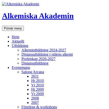
Hoppa
till
innehåll
Alkemiska Akademin
Sök
Primär meny
Hem
Aktuellt
Utbildning
Alkemiutbildning 2024-2027
Distansutbildning i själens alkemi
Profetskap 2026-2027
Distansutbildning
Evenemang
Salong Arcana
2011
Ht 2010
Vt 2010
Ht 2009
Vt 2009
2008
2007
Föredrag & workshops