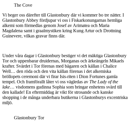
The Cove
Vi beger oss därefter till Glastonbury där vi kommer bo tre nätter. I
Glastonbury Abbey fördjupar vi oss i Fiskarkonungarnas hemliga
alkemi som förmedlas genom Josef av Arimatea och Maria
Magdalena samt i graalmystiken kring Kung Artur och Drottning
Guinevere, vilkas gravar finns där.
Under våra dagar i Glastonbury bestiger vi det mäktiga Glastonbury
Tor och uppenbarar druidernas, Morganas och ärkeängeln Mikaels
krafter. Svärdet i Tor förenas med bägaren och källan i Chalice
Well… den röda och den vita källan förenas i det alkemiska
bröllopets ceremoni där vi firar Isis-riten i Dion Fortunes gamla
tempel. Och framförallt låter vi oss vägledas av
The Lady of the
lake
… visdomens gudinna Sophia som bringar enhetens svärd till
den kallade! En eftermiddag är vikt för strosande och kanske
shopping i de många underbara butikerna i Glastonburys excentriska
miljö.
Glastonbury Tor