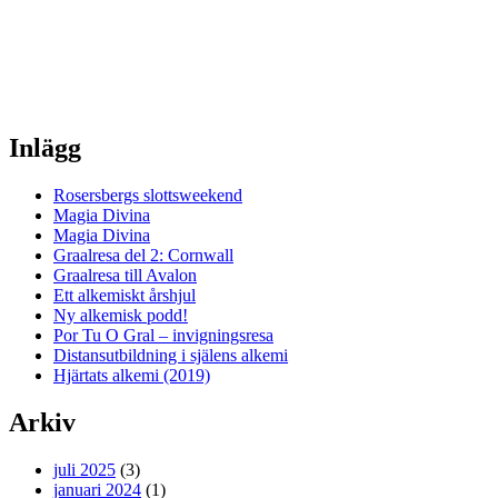
Inlägg
Rosersbergs slottsweekend
Magia Divina
Magia Divina
Graalresa del 2: Cornwall
Graalresa till Avalon
Ett alkemiskt årshjul
Ny alkemisk podd!
Por Tu O Gral – invigningsresa
Distansutbildning i själens alkemi
Hjärtats alkemi (2019)
Arkiv
juli 2025
(3)
januari 2024
(1)