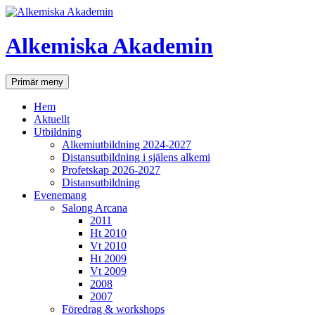
Hoppa
till
innehåll
Alkemiska Akademin
Sök
Primär meny
Hem
Aktuellt
Utbildning
Alkemiutbildning 2024-2027
Distansutbildning i själens alkemi
Profetskap 2026-2027
Distansutbildning
Evenemang
Salong Arcana
2011
Ht 2010
Vt 2010
Ht 2009
Vt 2009
2008
2007
Föredrag & workshops