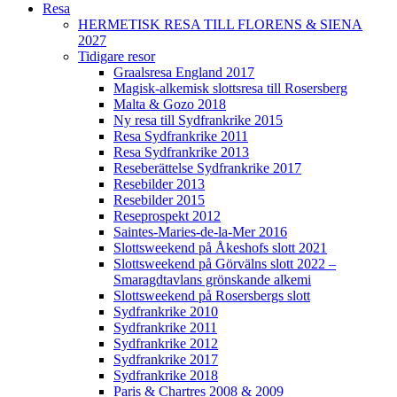
Resa
HERMETISK RESA TILL FLORENS & SIENA
2027
Tidigare resor
Graalsresa England 2017
Magisk-alkemisk slottsresa till Rosersberg
Malta & Gozo 2018
Ny resa till Sydfrankrike 2015
Resa Sydfrankrike 2011
Resa Sydfrankrike 2013
Reseberättelse Sydfrankrike 2017
Resebilder 2013
Resebilder 2015
Reseprospekt 2012
Saintes-Maries-de-la-Mer 2016
Slottsweekend på Åkeshofs slott 2021
Slottsweekend på Görvälns slott 2022 –
Smaragdtavlans grönskande alkemi
Slottsweekend på Rosersbergs slott
Sydfrankrike 2010
Sydfrankrike 2011
Sydfrankrike 2012
Sydfrankrike 2017
Sydfrankrike 2018
Paris & Chartres 2008 & 2009