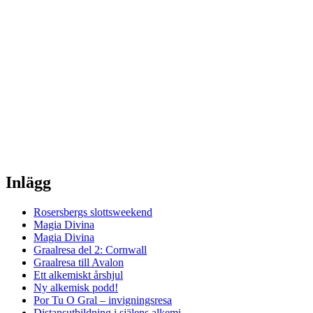
Inlägg
Rosersbergs slottsweekend
Magia Divina
Magia Divina
Graalresa del 2: Cornwall
Graalresa till Avalon
Ett alkemiskt årshjul
Ny alkemisk podd!
Por Tu O Gral – invigningsresa
Distansutbildning i själens alkemi