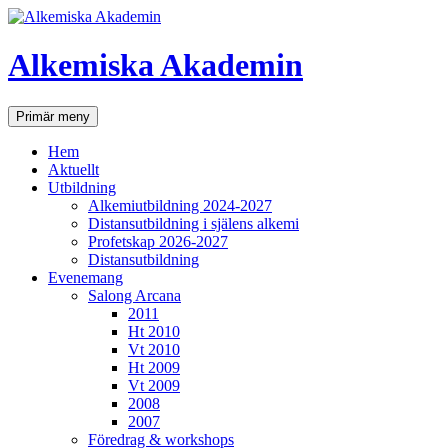
Hoppa
till
innehåll
Alkemiska Akademin
Sök
Primär meny
Hem
Aktuellt
Utbildning
Alkemiutbildning 2024-2027
Distansutbildning i själens alkemi
Profetskap 2026-2027
Distansutbildning
Evenemang
Salong Arcana
2011
Ht 2010
Vt 2010
Ht 2009
Vt 2009
2008
2007
Föredrag & workshops