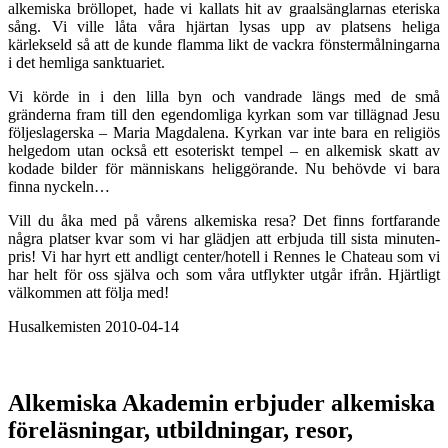
alkemiska bröllopet, hade vi kallats hit av graalsänglarnas eteriska
sång. Vi ville låta våra hjärtan lysas upp av platsens heliga
kärlekseld så att de kunde flamma likt de vackra fönstermålningarna
i det hemliga sanktuariet.
Vi körde in i den lilla byn och vandrade längs med de små
gränderna fram till den egendomliga kyrkan som var tillägnad Jesu
följeslagerska – Maria Magdalena. Kyrkan var inte bara en religiös
helgedom utan också ett esoteriskt tempel – en alkemisk skatt av
kodade bilder för människans heliggörande. Nu behövde vi bara
finna nyckeln…
Vill du åka med på vårens alkemiska resa? Det finns fortfarande
några platser kvar som vi har glädjen att erbjuda till sista minuten-
pris! Vi har hyrt ett andligt center/hotell i Rennes le Chateau som vi
har helt för oss själva och som våra utflykter utgår ifrån. Hjärtligt
välkommen att följa med!
Husalkemisten 2010-04-14
Alkemiska Akademin erbjuder alkemiska
föreläsningar, utbildningar, resor,