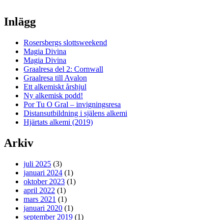
Inlägg
Rosersbergs slottsweekend
Magia Divina
Magia Divina
Graalresa del 2: Cornwall
Graalresa till Avalon
Ett alkemiskt årshjul
Ny alkemisk podd!
Por Tu O Gral – invigningsresa
Distansutbildning i själens alkemi
Hjärtats alkemi (2019)
Arkiv
juli 2025
(3)
januari 2024
(1)
oktober 2023
(1)
april 2022
(1)
mars 2021
(1)
januari 2020
(1)
september 2019
(1)