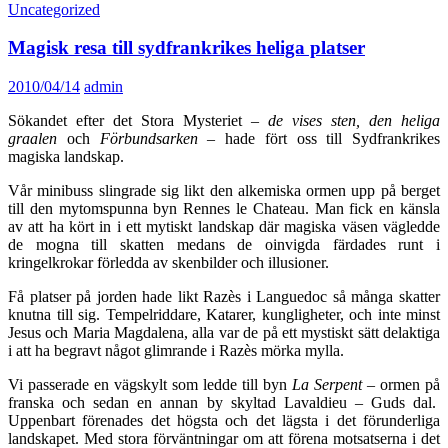
Uncategorized
Magisk resa till sydfrankrikes heliga platser
2010/04/14
admin
Sökandet efter det Stora Mysteriet –
de vises sten, den heliga
graalen
och
Förbundsarken
– hade fört oss till Sydfrankrikes
magiska landskap.
Vår minibuss slingrade sig likt den alkemiska ormen upp på berget
till den mytomspunna byn Rennes le Chateau. Man fick en känsla
av att ha kört in i ett mytiskt landskap där magiska väsen vägledde
de mogna till skatten medans de oinvigda färdades runt i
kringelkrokar förledda av skenbilder och illusioner.
Få platser på jorden hade likt Razès i Languedoc så många skatter
knutna till sig. Tempelriddare, Katarer, kungligheter, och inte minst
Jesus och Maria Magdalena, alla var de på ett mystiskt sätt delaktiga
i att ha begravt något glimrande i Razès mörka mylla.
Vi passerade en vägskylt som ledde till byn
La Serpent
– ormen på
franska och sedan en annan by skyltad Lavaldieu – Guds dal.
Uppenbart förenades det högsta och det lägsta i det förunderliga
landskapet. Med stora förväntningar om att förena motsatserna i det