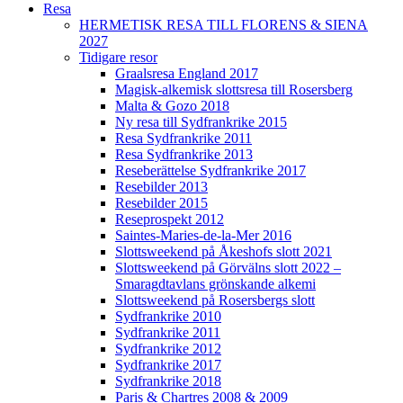
Resa
HERMETISK RESA TILL FLORENS & SIENA
2027
Tidigare resor
Graalsresa England 2017
Magisk-alkemisk slottsresa till Rosersberg
Malta & Gozo 2018
Ny resa till Sydfrankrike 2015
Resa Sydfrankrike 2011
Resa Sydfrankrike 2013
Reseberättelse Sydfrankrike 2017
Resebilder 2013
Resebilder 2015
Reseprospekt 2012
Saintes-Maries-de-la-Mer 2016
Slottsweekend på Åkeshofs slott 2021
Slottsweekend på Görvälns slott 2022 –
Smaragdtavlans grönskande alkemi
Slottsweekend på Rosersbergs slott
Sydfrankrike 2010
Sydfrankrike 2011
Sydfrankrike 2012
Sydfrankrike 2017
Sydfrankrike 2018
Paris & Chartres 2008 & 2009