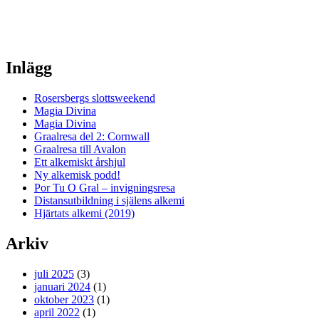
Inlägg
Rosersbergs slottsweekend
Magia Divina
Magia Divina
Graalresa del 2: Cornwall
Graalresa till Avalon
Ett alkemiskt årshjul
Ny alkemisk podd!
Por Tu O Gral – invigningsresa
Distansutbildning i själens alkemi
Hjärtats alkemi (2019)
Arkiv
juli 2025
(3)
januari 2024
(1)
oktober 2023
(1)
april 2022
(1)