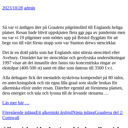
2023/10/28
admin
Så var vi äntligen åter på Graalens pilgrimsfärd till Englands heliga
platser. Resan hade blivit uppskjuten flera ggr pga av pandemin men
nu var vi 19 pilgrimer som möttes upp på Bristol flygplats för att
bege oss till vårt första stopp som var Stanton drews stencirklar.
Det är en dold pärla som har Englands näst största stencirkel efter
Avebury. Området har tre stencirklar och geofysiska undersökningar
1997 visar att det innanför den fanns nio koncentriska ringar av
ekstolpar (400-500 st) samt ett dike som dateras till 3500 f.v.t.
Alla deltagare fick det mestadels nyskrivna kompendiet på 80 sidor,
en anteckningsbok och sin egna lilla graal som skulle brukas för
alkemiska elixir under resan. Därefter egentid att förnimma platsen,
dess energier och tala och lyssna till de levande stenarna …
Läs mer här …
Inläggsnavigering
Föregående inlägg
Ett alkemiskt årshjul
Nästa inlägg
Graalresa del 2:
Cornwall