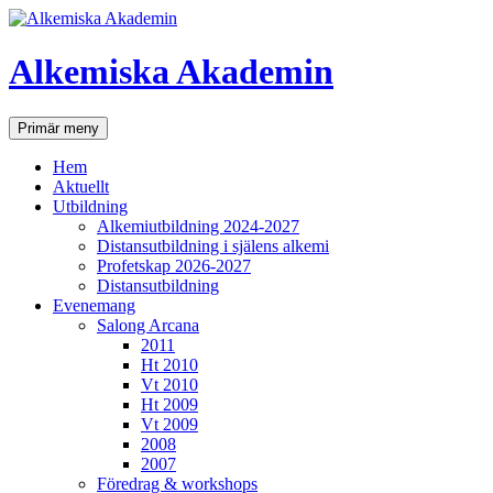
Hoppa
till
innehåll
Alkemiska Akademin
Sök
Primär meny
Hem
Aktuellt
Utbildning
Alkemiutbildning 2024-2027
Distansutbildning i själens alkemi
Profetskap 2026-2027
Distansutbildning
Evenemang
Salong Arcana
2011
Ht 2010
Vt 2010
Ht 2009
Vt 2009
2008
2007
Föredrag & workshops