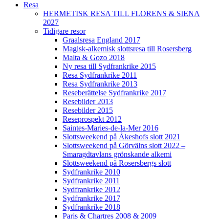
Resa
HERMETISK RESA TILL FLORENS & SIENA
2027
Tidigare resor
Graalsresa England 2017
Magisk-alkemisk slottsresa till Rosersberg
Malta & Gozo 2018
Ny resa till Sydfrankrike 2015
Resa Sydfrankrike 2011
Resa Sydfrankrike 2013
Reseberättelse Sydfrankrike 2017
Resebilder 2013
Resebilder 2015
Reseprospekt 2012
Saintes-Maries-de-la-Mer 2016
Slottsweekend på Åkeshofs slott 2021
Slottsweekend på Görvälns slott 2022 –
Smaragdtavlans grönskande alkemi
Slottsweekend på Rosersbergs slott
Sydfrankrike 2010
Sydfrankrike 2011
Sydfrankrike 2012
Sydfrankrike 2017
Sydfrankrike 2018
Paris & Chartres 2008 & 2009