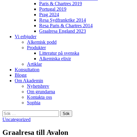
Paris & Chartres 2019
Portugal 2019
Prag 2024
Resa Sydfrankrike 2014
Resa Paris & Chartres 2014
Graalresa England 2023
Vi erbjuder
Alkemisk podd
Produkter
Litteratur på svenska
Alkemiska elixir
Artiklar
Konsultation
Blogg
Om Akademin
Nyhetsbrev
Om grundarna
Kontakta oss
Sophia
Sök
efter:
Uncategorized
Graalresa till Avalon