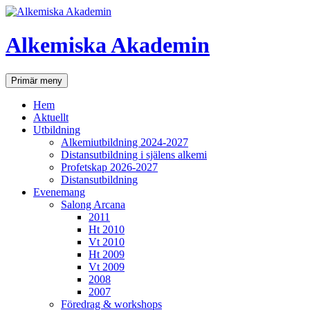
Hoppa
till
innehåll
Alkemiska Akademin
Sök
Primär meny
Hem
Aktuellt
Utbildning
Alkemiutbildning 2024-2027
Distansutbildning i själens alkemi
Profetskap 2026-2027
Distansutbildning
Evenemang
Salong Arcana
2011
Ht 2010
Vt 2010
Ht 2009
Vt 2009
2008
2007
Föredrag & workshops