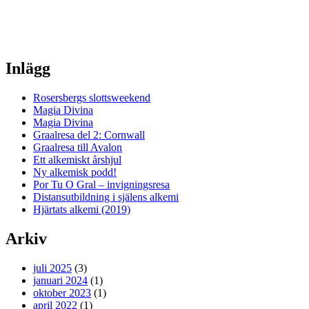
Inlägg
Rosersbergs slottsweekend
Magia Divina
Magia Divina
Graalresa del 2: Cornwall
Graalresa till Avalon
Ett alkemiskt årshjul
Ny alkemisk podd!
Por Tu O Gral – invigningsresa
Distansutbildning i själens alkemi
Hjärtats alkemi (2019)
Arkiv
juli 2025
(3)
januari 2024
(1)
oktober 2023
(1)
april 2022
(1)