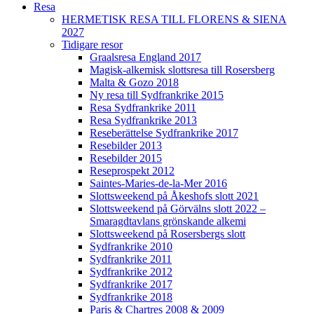
Resa
HERMETISK RESA TILL FLORENS & SIENA
2027
Tidigare resor
Graalsresa England 2017
Magisk-alkemisk slottsresa till Rosersberg
Malta & Gozo 2018
Ny resa till Sydfrankrike 2015
Resa Sydfrankrike 2011
Resa Sydfrankrike 2013
Reseberättelse Sydfrankrike 2017
Resebilder 2013
Resebilder 2015
Reseprospekt 2012
Saintes-Maries-de-la-Mer 2016
Slottsweekend på Åkeshofs slott 2021
Slottsweekend på Görvälns slott 2022 –
Smaragdtavlans grönskande alkemi
Slottsweekend på Rosersbergs slott
Sydfrankrike 2010
Sydfrankrike 2011
Sydfrankrike 2012
Sydfrankrike 2017
Sydfrankrike 2018
Paris & Chartres 2008 & 2009