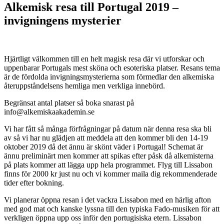
Alkemisk resa till Portugal 2019 –
invigningens mysterier
Hjärtligt välkommen till en helt magisk resa där vi utforskar och
uppenbarar Portugals mest sköna och esoteriska platser. Resans tema
är de fördolda invigningsmysterierna som förmedlar den alkemiska
återuppståndelsens hemliga men verkliga innebörd.
Begränsat antal platser så boka snarast på
info@alkemiskaakademin.se
Vi har fått så många förfrågningar på datum när denna resa ska bli
av så vi har nu glädjen att meddela att den kommer bli den 14-19
oktober 2019 då det ännu är skönt väder i Portugal! Schemat är
ännu preliminärt men kommer att spikas efter påsk då alkemisterna
på plats kommer att lägga upp hela programmet. Flyg till Lissabon
finns för 2000 kr just nu och vi kommer maila dig rekommenderade
tider efter bokning.
Vi planerar öppna resan i det vackra Lissabon med en härlig afton
med god mat och kanske lyssna till den typiska Fado-musiken för att
verkligen öppna upp oss inför den portugisiska etern. Lissabon