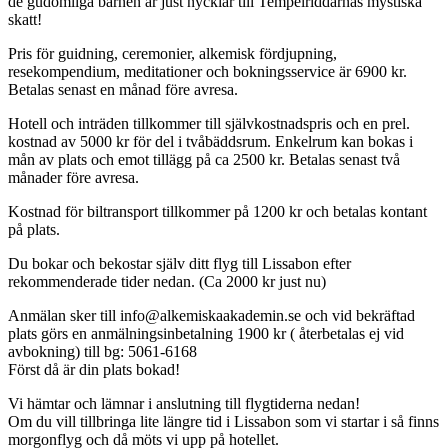
de gudomliga barnen är just nycklar till Tempelriddarnas mystiska
skatt!
Pris för guidning, ceremonier, alkemisk fördjupning,
resekompendium, meditationer och bokningsservice är 6900 kr.
Betalas senast en månad före avresa.
Hotell och inträden tillkommer till självkostnadspris och en prel.
kostnad av 5000 kr för del i tvåbäddsrum. Enkelrum kan bokas i
mån av plats och emot tillägg på ca 2500 kr. Betalas senast två
månader före avresa.
Kostnad för biltransport tillkommer på 1200 kr och betalas kontant
på plats.
Du bokar och bekostar själv ditt flyg till Lissabon efter
rekommenderade tider nedan. (Ca 2000 kr just nu)
Anmälan sker till info@alkemiskaakademin.se och vid bekräftad
plats görs en anmälningsinbetalning 1900 kr ( återbetalas ej vid
avbokning) till bg: 5061-6168
Först då är din plats bokad!
Vi hämtar och lämnar i anslutning till flygtiderna nedan!
Om du vill tillbringa lite längre tid i Lissabon som vi startar i så finns
morgonflyg och då möts vi upp på hotellet.