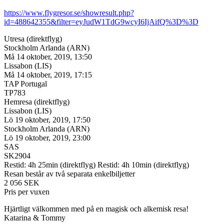
https://www.flygresor.se/showresult.php?
id=488642355&filter=eyJudW1TdG9wcyI6IjAifQ%3D%3D
Utresa (direktflyg)
Stockholm Arlanda (ARN)
Må 14 oktober, 2019, 13:50
Lissabon (LIS)
Må 14 oktober, 2019, 17:15
TAP Portugal
TP783
Hemresa (direktflyg)
Lissabon (LIS)
Lö 19 oktober, 2019, 17:50
Stockholm Arlanda (ARN)
Lö 19 oktober, 2019, 23:00
SAS
SK2904
Restid: 4h 25min (direktflyg) Restid: 4h 10min (direktflyg)
Resan består av två separata enkelbiljetter
2 056 SEK
Pris per vuxen
Hjärtligt välkommen med på en magisk och alkemisk resa!
Katarina & Tommy