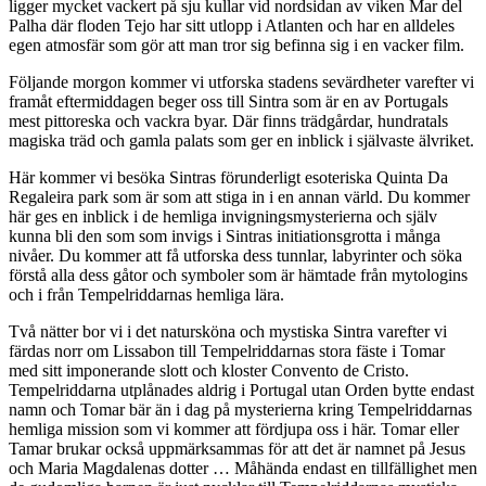
ligger mycket vackert på sju kullar vid nordsidan av viken Mar del
Palha där floden Tejo har sitt utlopp i Atlanten och har en alldeles
egen atmosfär som gör att man tror sig befinna sig i en vacker film.
Följande morgon kommer vi utforska stadens sevärdheter varefter vi
framåt eftermiddagen beger oss till Sintra som är en av Portugals
mest pittoreska och vackra byar. Där finns trädgårdar, hundratals
magiska träd och gamla palats som ger en inblick i självaste älvriket.
Här kommer vi besöka Sintras förunderligt esoteriska Quinta Da
Regaleira park som är som att stiga in i en annan värld. Du kommer
här ges en inblick i de hemliga invigningsmysterierna och själv
kunna bli den som som invigs i Sintras initiationsgrotta i många
nivåer. Du kommer att få utforska dess tunnlar, labyrinter och söka
förstå alla dess gåtor och symboler som är hämtade från mytologins
och i från Tempelriddarnas hemliga lära.
Två nätter bor vi i det natursköna och mystiska Sintra varefter vi
färdas norr om Lissabon till Tempelriddarnas stora fäste i Tomar
med sitt imponerande slott och kloster Convento de Cristo.
Tempelriddarna utplånades aldrig i Portugal utan Orden bytte endast
namn och Tomar bär än i dag på mysterierna kring Tempelriddarnas
hemliga mission som vi kommer att fördjupa oss i här. Tomar eller
Tamar brukar också uppmärksammas för att det är namnet på Jesus
och Maria Magdalenas dotter … Måhända endast en tillfällighet men