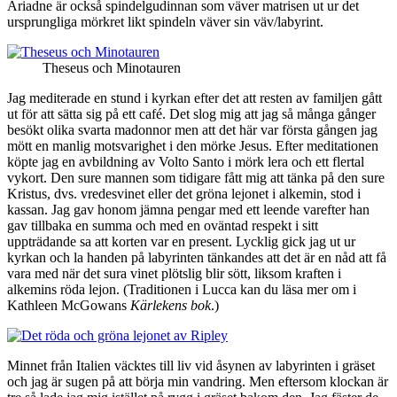
Ariadne är också spindelgudinnan som väver matrisen ut ur det
ursprungliga mörkret likt spindeln väver sin väv/labyrint.
Theseus och Minotauren
Jag mediterade en stund i kyrkan efter det att resten av familjen gått
ut för att sätta sig på ett café. Det slog mig att jag så många gånger
besökt olika svarta madonnor men att det här var första gången jag
mött en manlig motsvarighet i den mörke Jesus. Efter meditationen
köpte jag en avbildning av Volto Santo i mörk lera och ett flertal
vykort. Den sure mannen som tidigare fått mig att tänka på den sure
Kristus, dvs. vredesvinet eller det gröna lejonet i alkemin, stod i
kassan. Jag gav honom jämna pengar med ett leende varefter han
gav tillbaka en summa och med en oväntad respekt i sitt
uppträdande sa att korten var en present. Lycklig gick jag ut ur
kyrkan och la handen på labyrinten tänkandes att det är en nåd att få
vara med när det sura vinet plötslig blir sött, liksom kraften i
alkemins röda lejon.
(Traditionen i Lucca kan du läsa mer om i
Kathleen McGowans
Kärlekens bok
.)
Minnet från Italien väcktes till liv vid åsynen av labyrinten i gräset
och jag är sugen på att börja min vandring. Men eftersom klockan är