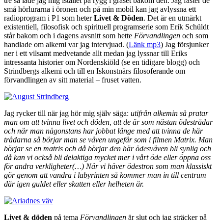
tre så lade jag mig istället på rygg i gräset bakom den. Jag fäster de
små hörlurarna i öronen och på min mobil kan jag avlyssna ett
radioprogram i P1 som heter
Livet & Döden
. Det är en utmärkt
existentiell, filosofisk och spirituell programserie som Erik Schüldt
står bakom och i dagens avsnitt som hette
Förvandlingen
och som
handlade om alkemi var jag intervjuad. (
Länk mp3
) Jag försjunker
ner i ett vilsamt medvetande allt medan jag lyssnar till Eriks
intressanta historier om Nordenskiöld (se en tidigare blogg) och
Strindbergs alkemi och till en Iskonstnärs filosoferande om
förvandlingen av sitt material – fruset vatten.
Jag rycker till när jag hör mig själv säga:
utifrån alkemin så pratar
man om att tvinna livet och döden, att de är som nästan ödestrådar
och när man någonstans har jobbat länge med att tvinna de här
trådarna så börjar man se väven ungefär som i filmen Matrix. Man
börjar se en matris och då börjar den här ödesväven bli synlig och
då kan vi också bli delaktiga mycket mer i vårt öde eller öppna oss
för andra verkligheter(…) När vi häver ödestron som man klassiskt
gör genom att vandra i labyrinten så kommer man in till centrum
där igen guldet eller skatten eller helheten är.
Livet & döden
på tema
Förvandlingen
är slut och jag sträcker på