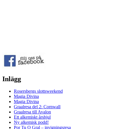
Inlägg
Rosersbergs slottsweekend
Magia Divina
Magia Divina
Graalresa del 2: Cornwall
Graalresa till Avalon
Ett alkemiskt årshjul
Ny alkemisk podd!
Por Tu O Gral – invigningsresa