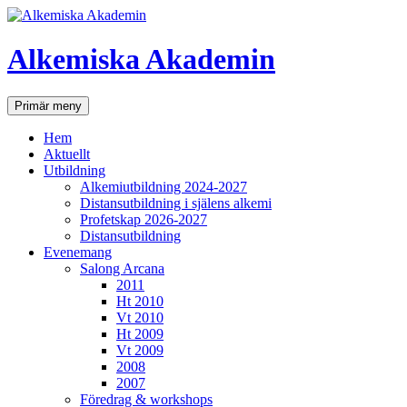
Hoppa
till
innehåll
Alkemiska Akademin
Sök
Primär meny
Hem
Aktuellt
Utbildning
Alkemiutbildning 2024-2027
Distansutbildning i själens alkemi
Profetskap 2026-2027
Distansutbildning
Evenemang
Salong Arcana
2011
Ht 2010
Vt 2010
Ht 2009
Vt 2009
2008
2007
Föredrag & workshops