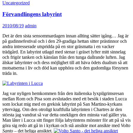
Uncategorized
Förvandlingens labyrint
2010/08/19
admin
Det är den sista sensommardagen innan allting sätter igång… Jag är
på gudinnefestival och i den 29-gradiga hettan sitter prästinnor och
andra intresserade utspridda på en stor gräsmatta i en vacker
trädgård. En labyrint utlagd med stenar i gräset lyfter mitt sinnelag
och frigör tanken och känslan från den tunga dallrande luften. Jag
älskar labyrinter och dess möjlighet till att häva ödets dualism så att
motsatserna i liv och död kan upphöra och den gudomliga försynen
träda in.
Jag var nyligen hemkommen från den italienska lyxpilgrimsresan
mellan Rom och Pisa som avslutades med ett besök i staden Lucca
som lockat mig med en grekisk labyrint på San Martino-kyrkans
yttervägg. Om den otroligt kraftfulla labyrinten i Chartres är den
största jag vandrat så var detta onekligen den minsta vad gäller yta.
Man låter i Lucca sitt finger följa labyrintens mönster för att på så vis
göra sig redo att gå in i kyrkan och stå ansikte mot ansikte med
Volto
Santo
– det heliga ansiktet.