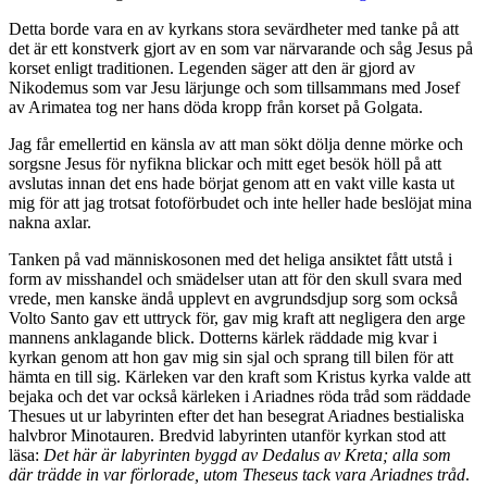
Detta borde vara en av kyrkans stora sevärdheter med tanke på att
det är ett konstverk gjort av en som var närvarande och såg Jesus på
korset enligt traditionen. Legenden säger att den är gjord av
Nikodemus som var Jesu lärjunge och som tillsammans med Josef
av Arimatea tog ner hans döda kropp från korset på Golgata.
Jag får emellertid en känsla av att man sökt dölja denne mörke och
sorgsne Jesus för nyfikna blickar och mitt eget besök höll på att
avslutas innan det ens hade börjat genom att en vakt ville kasta ut
mig för att jag trotsat fotoförbudet och inte heller hade beslöjat mina
nakna axlar.
Tanken på vad människosonen med det heliga ansiktet fått utstå i
form av misshandel och smädelser utan att för den skull svara med
vrede, men kanske ändå upplevt en avgrundsdjup sorg som också
Volto Santo gav ett uttryck för, gav mig kraft att negligera den arge
mannens anklagande blick. Dotterns kärlek räddade mig kvar i
kyrkan genom att hon gav mig sin sjal och sprang till bilen för att
hämta en till sig. Kärleken var den kraft som Kristus kyrka valde att
bejaka och det var också kärleken i Ariadnes röda tråd som räddade
Thesues ut ur labyrinten efter det han besegrat Ariadnes bestialiska
halvbror Minotauren. Bredvid labyrinten utanför kyrkan stod att
läsa:
Det här är labyrinten byggd av Dedalus av Kreta; alla som
där trädde in var förlorade, utom Theseus tack vara Ariadnes tråd
.