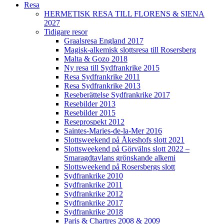
Resa
HERMETISK RESA TILL FLORENS & SIENA
2027
Tidigare resor
Graalsresa England 2017
Magisk-alkemisk slottsresa till Rosersberg
Malta & Gozo 2018
Ny resa till Sydfrankrike 2015
Resa Sydfrankrike 2011
Resa Sydfrankrike 2013
Reseberättelse Sydfrankrike 2017
Resebilder 2013
Resebilder 2015
Reseprospekt 2012
Saintes-Maries-de-la-Mer 2016
Slottsweekend på Åkeshofs slott 2021
Slottsweekend på Görvälns slott 2022 –
Smaragdtavlans grönskande alkemi
Slottsweekend på Rosersbergs slott
Sydfrankrike 2010
Sydfrankrike 2011
Sydfrankrike 2012
Sydfrankrike 2017
Sydfrankrike 2018
Paris & Chartres 2008 & 2009