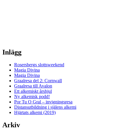
Inlägg
Rosersbergs slottsweekend
Magia Divina
Magia Divina
Graalresa del 2: Cornwall
Graalresa till Avalon
Ett alkemiskt årshjul
Ny alkemisk podd!
Por Tu O Gral – invigningsresa
Distansutbildning i själens alkemi
Hjärtats alkemi (2019)
Arkiv