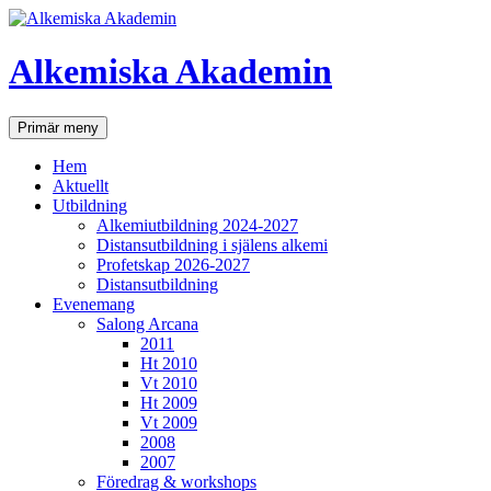
Hoppa
till
innehåll
Alkemiska Akademin
Sök
Primär meny
Hem
Aktuellt
Utbildning
Alkemiutbildning 2024-2027
Distansutbildning i själens alkemi
Profetskap 2026-2027
Distansutbildning
Evenemang
Salong Arcana
2011
Ht 2010
Vt 2010
Ht 2009
Vt 2009
2008
2007
Föredrag & workshops