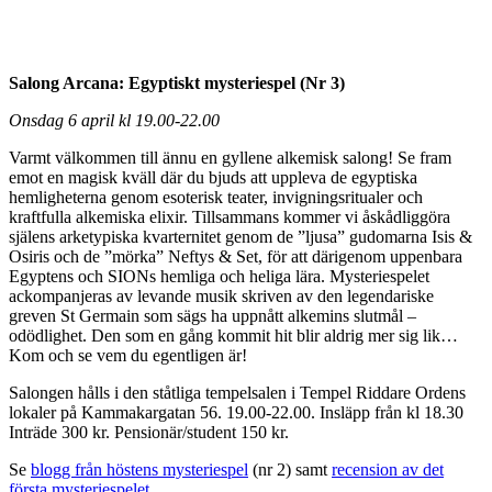
Salong Arcana: Egyptiskt mysteriespel (Nr 3)
Onsdag 6 april kl 19.00-22.00
Varmt välkommen till ännu en gyllene alkemisk salong! Se fram
emot en magisk kväll där du bjuds att uppleva de egyptiska
hemligheterna genom esoterisk teater, invigningsritualer och
kraftfulla alkemiska elixir. Tillsammans kommer vi åskådliggöra
själens arketypiska kvarternitet genom de ”ljusa” gudomarna Isis &
Osiris och de ”mörka” Neftys & Set, för att därigenom uppenbara
Egyptens och SIONs hemliga och heliga lära. Mysteriespelet
ackompanjeras av levande musik skriven av den legendariske
greven St Germain som sägs ha uppnått alkemins slutmål –
odödlighet. Den som en gång kommit hit blir aldrig mer sig lik…
Kom och se vem du egentligen är!
Salongen hålls i den ståtliga tempelsalen i Tempel Riddare Ordens
lokaler på Kammakargatan 56. 19.00-22.00. Insläpp från kl 18.30
Inträde 300 kr. Pensionär/student 150 kr.
Se
blogg från höstens mysteriespel
(nr 2) samt
recension av det
första mysteriespelet
.