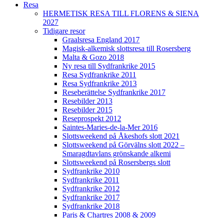
Resa
HERMETISK RESA TILL FLORENS & SIENA
2027
Tidigare resor
Graalsresa England 2017
Magisk-alkemisk slottsresa till Rosersberg
Malta & Gozo 2018
Ny resa till Sydfrankrike 2015
Resa Sydfrankrike 2011
Resa Sydfrankrike 2013
Reseberättelse Sydfrankrike 2017
Resebilder 2013
Resebilder 2015
Reseprospekt 2012
Saintes-Maries-de-la-Mer 2016
Slottsweekend på Åkeshofs slott 2021
Slottsweekend på Görvälns slott 2022 –
Smaragdtavlans grönskande alkemi
Slottsweekend på Rosersbergs slott
Sydfrankrike 2010
Sydfrankrike 2011
Sydfrankrike 2012
Sydfrankrike 2017
Sydfrankrike 2018
Paris & Chartres 2008 & 2009