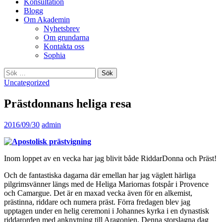
Konsultation
Blogg
Om Akademin
Nyhetsbrev
Om grundarna
Kontakta oss
Sophia
Sök
efter:
Uncategorized
Prästdonnans heliga resa
2016/09/30
admin
Inom loppet av en vecka har jag blivit både RiddarDonna och Präst!
Och de fantastiska dagarna där emellan har jag väglett härliga
pilgrimsvänner längs med de Heliga Mariornas fotspår i Provence
och Camargue. Det är en maxad vecka även för en alkemist,
prästinna, riddare och numera präst. Förra fredagen blev jag
upptagen under en helig ceremoni i Johannes kyrka i en dynastisk
riddarorden med anknytning till Aragonien. Denna storslagna dag