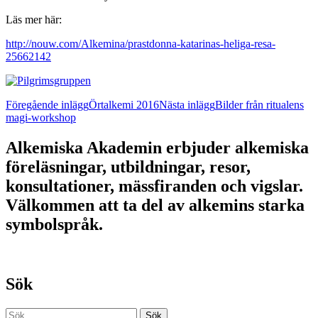
Läs mer här:
http://nouw.com/Alkemina/prastdonna-katarinas-heliga-resa-
25662142
Inläggsnavigering
Föregående inlägg
Örtalkemi 2016
Nästa inlägg
Bilder från ritualens
magi-workshop
Alkemiska Akademin erbjuder alkemiska
föreläsningar, utbildningar, resor,
konsultationer, mässfiranden och vigslar.
Välkommen att ta del av alkemins starka
symbolspråk.
Sök
Sök