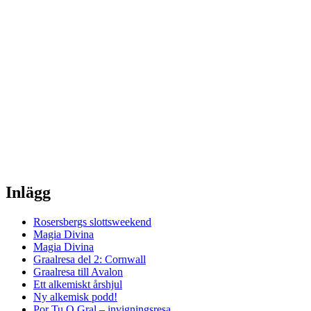
Inlägg
Rosersbergs slottsweekend
Magia Divina
Magia Divina
Graalresa del 2: Cornwall
Graalresa till Avalon
Ett alkemiskt årshjul
Ny alkemisk podd!
Por Tu O Gral – invigningsresa