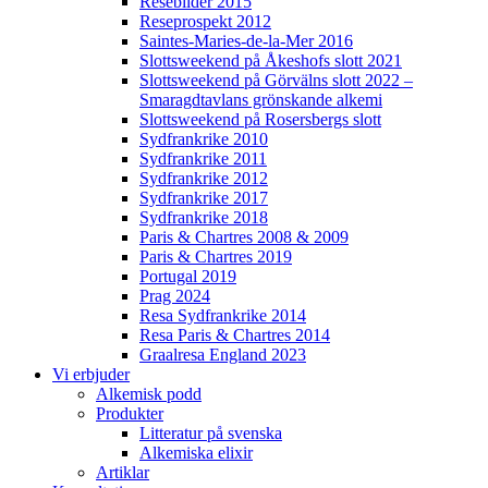
Resebilder 2015
Reseprospekt 2012
Saintes-Maries-de-la-Mer 2016
Slottsweekend på Åkeshofs slott 2021
Slottsweekend på Görvälns slott 2022 –
Smaragdtavlans grönskande alkemi
Slottsweekend på Rosersbergs slott
Sydfrankrike 2010
Sydfrankrike 2011
Sydfrankrike 2012
Sydfrankrike 2017
Sydfrankrike 2018
Paris & Chartres 2008 & 2009
Paris & Chartres 2019
Portugal 2019
Prag 2024
Resa Sydfrankrike 2014
Resa Paris & Chartres 2014
Graalresa England 2023
Vi erbjuder
Alkemisk podd
Produkter
Litteratur på svenska
Alkemiska elixir
Artiklar