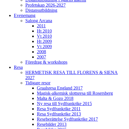
Profetskap 2026-2027
Distansutbildning
Evenemang
Salong Arcana
2011
Ht 2010
Vt 2010
Ht 2009
Vt 2009
2008
2007
Föredrag & workshops
Resa
HERMETISK RESA TILL FLORENS & SIENA
2027
Tidigare resor
Graalsresa England 2017
Magisk-alkemisk slottsresa till Rosersberg
Malta & Gozo 2018
Ny resa till Sydfrankrike 2015
Resa Sydfrankrike 2011
Resa Sydfrankrike 2013
Reseberättelse Sydfrankrike 2017
Resebilder 2013