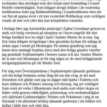
avslutades lika storslaget som den börjat med festmiddag i Grand
Hotells vinterträdgård. Som tidigare invigd riddare i de esoteriska
traditionerna leder jag Riddarutbildning i Graaltraditionen men det
var fint att upptas även i ett mer exoteriskt Riddarskap som verkligen
visade att inre och yttre lära kan komplettera varandra.
I fredags blev jag Apostoliskt prästvigd i Eglise Gnostique genom en
stark och helig ceremoni på stenpiren ut i havet ungefär där den
heliga familjen tros ha stigit i land i Saintes Maries de la mer. Jag
fick mina tidigare invigningar i den gnostiska kyrkan för många år
sedan uppe i tornet på Montsegur. På samma graalberg som jag
innan dess mottagit Sophias duva med den heliga graalen varefter
jag grundade Sophiatemplet i hennes namn och ära. Saintes Maries
de la mer och Montsegur är för mig några av de mest heliggörande
invigningsplasterna på vår Moder Jord.
För mig som Översteprästinna i Sophiatemplet tjänande gudinnan
och det heligt feminina sedan lång tid om inte evig, är det med
förundran och glädje som jag nu lägger mitt hjärta i Faderns och
hans riddares och Prästers omsorg och försorg. Jag ser verkligen
fram emot att verka i tillsammans med andra som söker skapa en
bättre värld genom ridderlighet, prästerskap och medmänsklighet
och självklart Gudinnerlighet. Prästen och Prästinnan i mig är nu
förenade i ett alkemiskt bröllop tjänande gudomen i sin fullhet och
helhet i både inre och yttre lära.