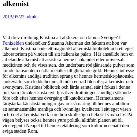
alkemist
2013/05/22
admin
Vad drev drottning Kristina att abdikera och lämna Sverige? I
Fenixelden
undersöker Susanna Åkerman det faktum att hon var
alkemist. Kristina hade ett magnifikt alkemiskt bibliotek och ett eget
laboratorium på vinden till sitt italienska palats. Här anställde hon en
arbetande alkemist att assistera henne i sökandet efter universal­
medicinen och de vises sten, det underbara rödglänsande pulver som
kunde transmutera oädla metaller till glittrande guld. Hennes intresse
för alkemins andliga tradition sprang ur hennes hermetiskt-platonska
tankevärld som ledde henne att möta en rad filosofer, alkemister och
äventyrare. Kristinas bibliotek och lärda samtal står i fokus i denna
bok som försöker kasta nytt ljus över drottningens andliga sökande
före och efter hennes övergång till katolicismen. Hermetismens
färgstarka känslo­stämningar gav också näring till hennes ambition
att sammansmälta manliga och kvinnliga kvaliteter, i sitt eget väsen
och i det alkemiska verk som hon skulle ägna hela sitt vuxna liv. På
vägen belyses också hennes yttre politik, alltifrån planen att bli
viceregent i Neapel till hennes etablering som kulturmecenat i den
eviga staden Rom.