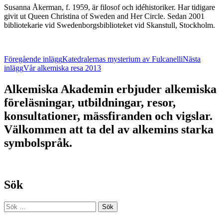
Susanna Åkerman, f. 1959, är filosof och idéhistoriker. Har tidigare
givit ut Queen Christina of Sweden and Her Circle. Sedan 2001
bibliotekarie vid Swedenborgsbiblioteket vid Skanstull, Stockholm.
Inläggsnavigering
Föregående inlägg
Katedralernas mysterium av Fulcanelli
Nästa
inlägg
Vår alkemiska resa 2013
Alkemiska Akademin erbjuder alkemiska
föreläsningar, utbildningar, resor,
konsultationer, mässfiranden och vigslar.
Välkommen att ta del av alkemins starka
symbolspråk.
Sök
Sök
efter: