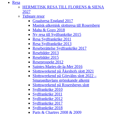
Resa
HERMETISK RESA TILL FLORENS & SIENA
2027
Tidigare resor
Graalsresa England 2017
Magisk-alkemisk slottsresa till Rosersberg
Malta & Gozo 2018
Ny resa till Sydfrankrike 2015
Resa Sydfrankrike 2011
Resa Sydfrankrike 2013
Reseberättelse Sydfrankrike 2017
Resebilder 2013
Resebilder 2015
Reseprospekt 2012
Saintes-Maries-de-la-Mer 2016
Slottsweekend på Åkeshofs slott 2021
Slottsweekend på Görvälns slott 2022 –
Smaragdtavlans grönskande alkemi
Slottsweekend på Rosersbergs slott
Sydfrankrike 2010
Sydfrankrike 2011
Sydfrankrike 2012
Sydfrankrike 2017
Sydfrankrike 2018
Paris & Chartres 2008 & 2009