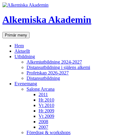
Hoppa
till
innehåll
Alkemiska Akademin
Sök
Primär meny
Hem
Aktuellt
Utbildning
Alkemiutbildning 2024-2027
Distansutbildning i själens alkemi
Profetskap 2026-2027
Distansutbildning
Evenemang
Salong Arcana
2011
Ht 2010
Vt 2010
Ht 2009
Vt 2009
2008
2007
Föredrag & workshops