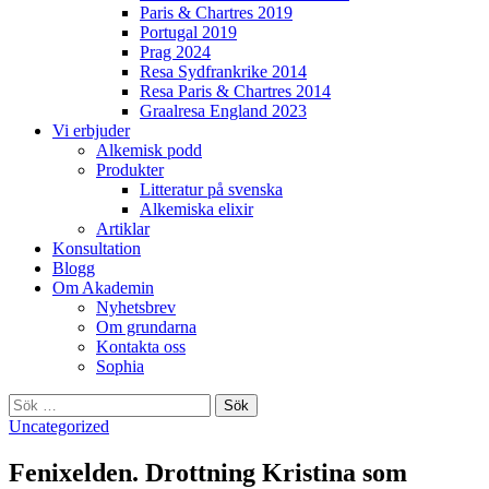
Paris & Chartres 2019
Portugal 2019
Prag 2024
Resa Sydfrankrike 2014
Resa Paris & Chartres 2014
Graalresa England 2023
Vi erbjuder
Alkemisk podd
Produkter
Litteratur på svenska
Alkemiska elixir
Artiklar
Konsultation
Blogg
Om Akademin
Nyhetsbrev
Om grundarna
Kontakta oss
Sophia
Sök
efter:
Uncategorized
Fenixelden. Drottning Kristina som