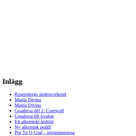
Inlägg
Rosersbergs slottsweekend
Magia Divina
Magia Divina
Graalresa del 2: Cornwall
Graalresa till Avalon
Ett alkemiskt årshjul
Ny alkemisk podd!
Por Tu O Gral – invigningsresa