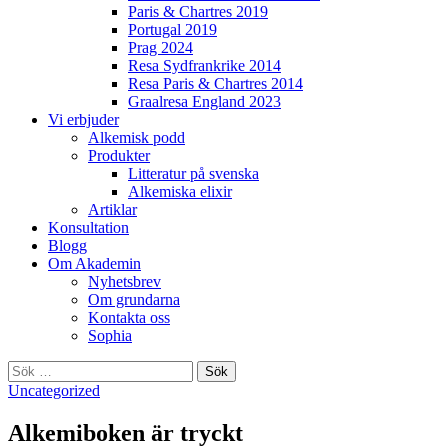
Paris & Chartres 2019
Portugal 2019
Prag 2024
Resa Sydfrankrike 2014
Resa Paris & Chartres 2014
Graalresa England 2023
Vi erbjuder
Alkemisk podd
Produkter
Litteratur på svenska
Alkemiska elixir
Artiklar
Konsultation
Blogg
Om Akademin
Nyhetsbrev
Om grundarna
Kontakta oss
Sophia
Sök
efter:
Uncategorized
Alkemiboken är tryckt