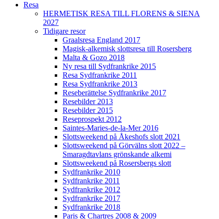
Resa
HERMETISK RESA TILL FLORENS & SIENA
2027
Tidigare resor
Graalsresa England 2017
Magisk-alkemisk slottsresa till Rosersberg
Malta & Gozo 2018
Ny resa till Sydfrankrike 2015
Resa Sydfrankrike 2011
Resa Sydfrankrike 2013
Reseberättelse Sydfrankrike 2017
Resebilder 2013
Resebilder 2015
Reseprospekt 2012
Saintes-Maries-de-la-Mer 2016
Slottsweekend på Åkeshofs slott 2021
Slottsweekend på Görvälns slott 2022 –
Smaragdtavlans grönskande alkemi
Slottsweekend på Rosersbergs slott
Sydfrankrike 2010
Sydfrankrike 2011
Sydfrankrike 2012
Sydfrankrike 2017
Sydfrankrike 2018
Paris & Chartres 2008 & 2009