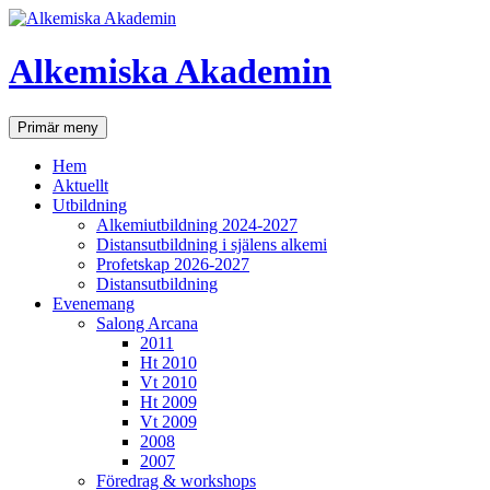
Hoppa
till
innehåll
Alkemiska Akademin
Sök
Primär meny
Hem
Aktuellt
Utbildning
Alkemiutbildning 2024-2027
Distansutbildning i själens alkemi
Profetskap 2026-2027
Distansutbildning
Evenemang
Salong Arcana
2011
Ht 2010
Vt 2010
Ht 2009
Vt 2009
2008
2007
Föredrag & workshops