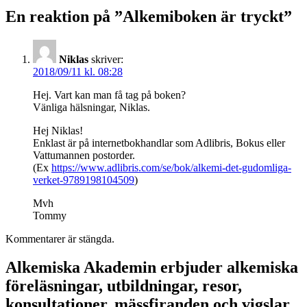
En reaktion på ”Alkemiboken är tryckt”
Niklas
skriver:
2018/09/11 kl. 08:28
Hej. Vart kan man få tag på boken?
Vänliga hälsningar, Niklas.
Hej Niklas!
Enklast är på internetbokhandlar som Adlibris, Bokus eller
Vattumannen postorder.
(Ex
https://www.adlibris.com/se/bok/alkemi-det-gudomliga-
verket-9789198104509
)
Mvh
Tommy
Kommentarer är stängda.
Alkemiska Akademin erbjuder alkemiska
föreläsningar, utbildningar, resor,
konsultationer, mässfiranden och vigslar.