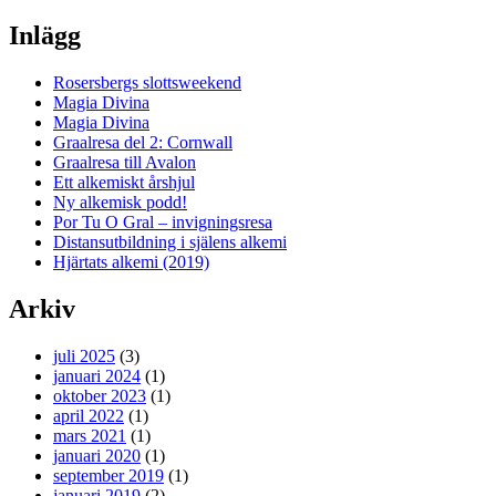
Inlägg
Rosersbergs slottsweekend
Magia Divina
Magia Divina
Graalresa del 2: Cornwall
Graalresa till Avalon
Ett alkemiskt årshjul
Ny alkemisk podd!
Por Tu O Gral – invigningsresa
Distansutbildning i själens alkemi
Hjärtats alkemi (2019)
Arkiv
juli 2025
(3)
januari 2024
(1)
oktober 2023
(1)
april 2022
(1)
mars 2021
(1)
januari 2020
(1)
september 2019
(1)
januari 2019
(2)