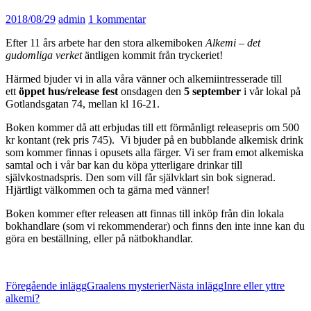
2018/08/29
admin
1 kommentar
Efter 11 års arbete har den stora alkemiboken
Alkemi – det
gudomliga verket
äntligen kommit från tryckeriet!
Härmed bjuder vi in alla våra vänner och alkemiintresserade till
ett
öppet hus/release fest
onsdagen den
5 september
i vår lokal på
Gotlandsgatan 74, mellan kl 16-21.
Boken kommer då att erbjudas till ett förmånligt releasepris om 500
kr kontant (rek pris 745). Vi bjuder på en bubblande alkemisk drink
som kommer finnas i opusets alla färger. Vi ser fram emot alkemiska
samtal och i vår bar kan du köpa ytterligare drinkar till
självkostnadspris. Den som vill får självklart sin bok signerad.
Hjärtligt välkommen och ta gärna med vänner!
Boken kommer efter releasen att finnas till inköp från din lokala
bokhandlare (som vi rekommenderar) och finns den inte inne kan du
göra en beställning, eller på nätbokhandlar.
Inläggsnavigering
Föregående inlägg
Graalens mysterier
Nästa inlägg
Inre eller yttre
alkemi?